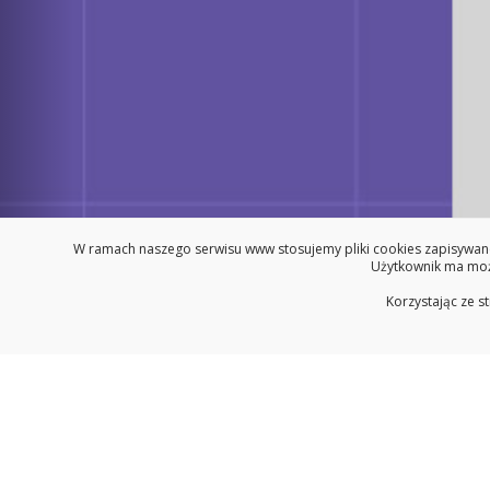
Zatrzymaj pokaz slajdów
W ramach naszego serwisu www stosujemy pliki cookies zapisywane
Użytkownik ma możl
Korzystając ze s
Oferta kształcenia
Na
Wydział Architektury PB
Przewodnik dla stude