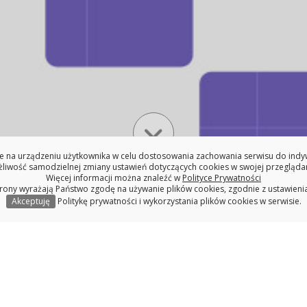
Przewiń w dół
 na urządzeniu użytkownika w celu dostosowania zachowania serwisu do indywi
iwość samodzielnej zmiany ustawień dotyczących cookies w swojej przeglądar
Więcej informacji można znaleźć w
Polityce Prywatności
trony wyrażają Państwo zgodę na używanie plików cookies, zgodnie z ustawieni
uka i badania
Współpraca
Akceptuję
Politykę prywatności i wykorzystania plików cookies w serwisie.
ntów I roku
Oferty p