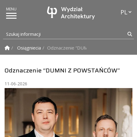
Przełąc
Szukaj informacji
Sz
Strona Główna
Osiągniecia
Odznaczenie “DUMNI Z POWSTAŃCÓW”
Odznaczenie “DUMNI Z POWSTAŃCÓW”
11-06-2026