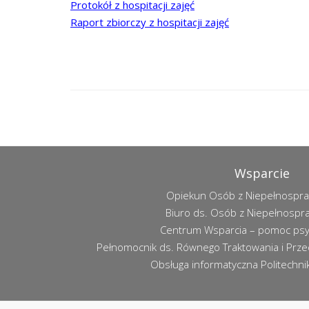
Protokół z hospitacji zajęć
Raport zbiorczy z hospitacji zajęć
Wsparcie
Opiekun Osób z Niepełnospr
Biuro ds. Osób z Niepełnospr
Centrum Wsparcia – pomoc psy
Pełnomocnik ds. Równego Traktowania i Przec
Obsługa informatyczna Politechniki