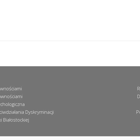
awnościami
R
awnościami
D
chologiczna
iwdziałania Dyskryminacji
P
 Białostockiej