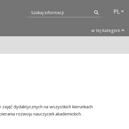
Przełąc
Szukaj informacji
Szukaj
w tej kategorii
e zajęć dydaktycznych na wszystkich kierunkach
erania rozwoju nauczycieli akademickich.