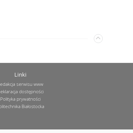
Linki
edakcja serwisu www
eklaracja dostępności
Polityka prywatności
olitechnika Białostocka