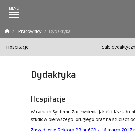
Strona Główna
Pracownicy
Dydaktyka
Hospitacje
Sale dydaktycz
Dydaktyka
Hospitacje
W ramach Systemu Zapewnienia Jakości Kształcenia
studiów pierwszego, drugiego oraz na studiach do
Zarządzenie Rektora PB nr 628 z 16 marca 2017 r