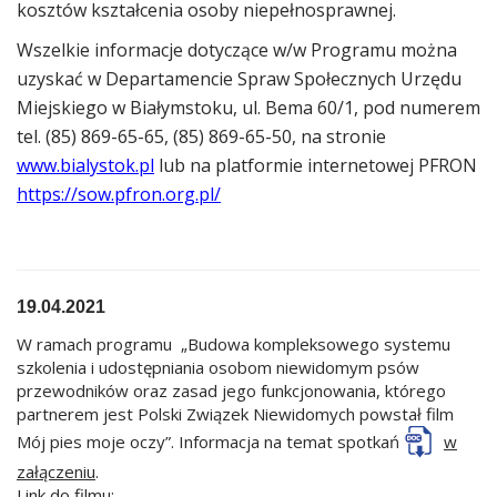
kosztów kształcenia osoby niepełnosprawnej.
Wszelkie informacje dotyczące w/w Programu można
uzyskać w Departamencie Spraw Społecznych Urzędu
Miejskiego w Białymstoku, ul. Bema 60/1, pod numerem
tel. (85) 869-65-65, (85) 869-65-50, na stronie
www.bialystok.pl
lub na platformie internetowej PFRON
https://sow.pfron.org.pl/
19.04.2021
W ramach programu „Budowa kompleksowego systemu
szkolenia i udostępniania osobom niewidomym psów
przewodników oraz zasad jego funkcjonowania, którego
partnerem jest Polski Związek Niewidomych powstał film
Mój pies moje oczy”. Informacja na temat spotkań
w
załączeniu
.
Link do filmu: