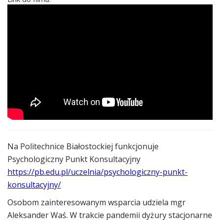
Na Politechnice Białostockiej funkcjonuje
Psychologiczny Punkt Konsultacyjny
https://pb.edu.pl/uczelnia/psychologiczny-punkt-
konsultacyjny/
Osobom zainteresowanym wsparcia udziela mgr
Aleksander Waś. W trakcie pandemii dyżury stacjonarne