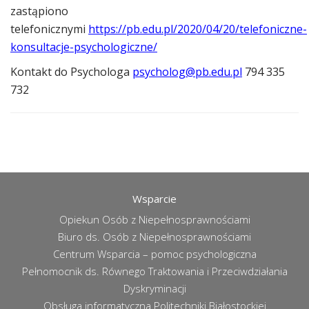
zastąpiono
telefonicznymi
https://pb.edu.pl/2020/04/20/telefoniczne-
konsultacje-psychologiczne/
Kontakt do Psychologa
psycholog@pb.edu.pl
794 335
732
Wsparcie
Opiekun Osób z Niepełnosprawnościami
Biuro ds. Osób z Niepełnosprawnościami
Centrum Wsparcia – pomoc psychologiczna
Pełnomocnik ds. Równego Traktowania i Przeciwdziałania
Dyskryminacji
Obsługa informatyczna Politechniki Białostockiej