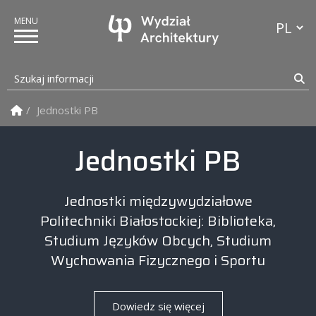
Przełącz
Szukaj informacji
Sz
Strona Główna
Jednostki PB
Wydział Architektury PB
Jednostki PB
Jednostki międzywydziałowe
Politechniki Białostockiej: Biblioteka,
Studium Języków Obcych, Studium
Wychowania Fizycznego i Sportu
Dowiedz się więcej