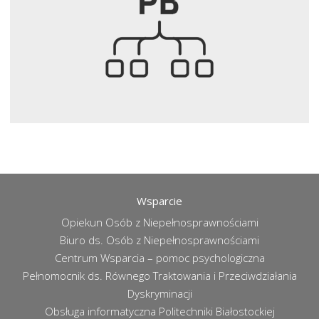
Wsparcie
Opiekun Osób z Niepełnosprawnościami
Biuro ds. Osób z Niepełnosprawnościami
Centrum Wsparcia – pomoc psychologiczna
Pełnomocnik ds. Równego Traktowania i Przeciwdziałania
Dyskryminacji
Obsługa informatyczna Politechniki Białostockiej