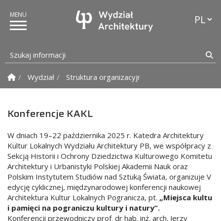
Przełąc
Szukaj informacji
Sz
Strona Główna
Wydział
Struktura organizacyjna
Katedra Architektu
Konferencje KAKL
W dniach 19–22 października 2025 r. Katedra Architektury
Kultur Lokalnych Wydziału Architektury PB, we współpracy z
Sekcją Historii i Ochrony Dziedzictwa Kulturowego Komitetu
Architektury i Urbanistyki Polskiej Akademii Nauk oraz
Polskim Instytutem Studiów nad Sztuką Świata, organizuje V
edycję cyklicznej, międzynarodowej konferencji naukowej
Architektura Kultur Lokalnych Pogranicza, pt.
„Miejsca kultu
i pamięci na pograniczu kultury i natury”.
Konferencji przewodniczy prof. dr hab. inż. arch. Jerzy