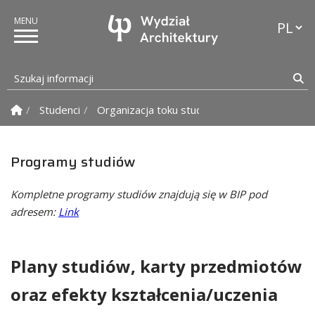
Przełąc
Szukaj informacji
Sz
Strona Główna
Studenci
Organizacja toku studiów
Programy studi
Programy studiów
Kompletne programy studiów znajdują się w BIP pod
adresem:
Link
Plany studiów, karty przedmiotów
oraz efekty kształcenia/uczenia