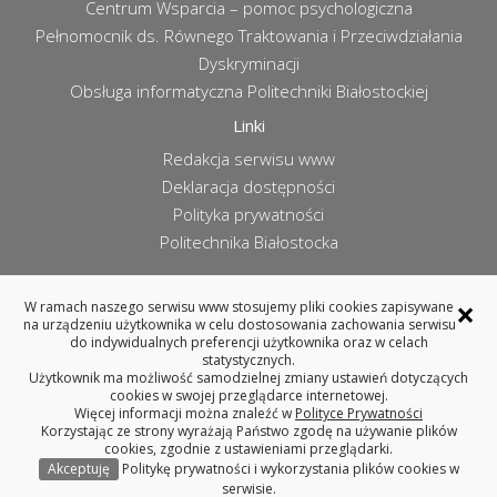
Centrum Wsparcia – pomoc psychologiczna
Pełnomocnik ds. Równego Traktowania i Przeciwdziałania
Dyskryminacji
Obsługa informatyczna Politechniki Białostockiej
Linki
Redakcja serwisu www
Deklaracja dostępności
Polityka prywatności
Politechnika Białostocka
×
W ramach naszego serwisu www stosujemy pliki cookies zapisywane
na urządzeniu użytkownika w celu dostosowania zachowania serwisu
WYDZIAŁ ARCHITEKTURY
do indywidualnych preferencji użytkownika oraz w celach
POLITECHNIKA BIAŁOSTOCKA
statystycznych.
Użytkownik ma możliwość samodzielnej zmiany ustawień dotyczących
ul. Oskara Sosnowskiego 11, 15-893 Białystok
cookies w swojej przeglądarce internetowej.
tel. 85 746 99 14 (centrala), fax 85 746 99 13
Więcej informacji można znaleźć w
Polityce Prywatności
REGON: 000001672, NIP: 542-020-87-21
Korzystając ze strony wyrażają Państwo zgodę na używanie plików
cookies, zgodnie z ustawieniami przeglądarki.
Akceptuję
Politykę prywatności i wykorzystania plików cookies w
Copyright © 2025 Politechnika Białostocka
serwisie.