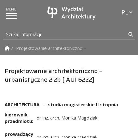
Przełąc
Szukaj informacji
Sz
Strona Główna
Projektowanie architektoniczno – urbanistyczne 2:2b [ AU
Projektowanie architektoniczno –
urbanistyczne 2:2b [ AUI 6222]
ARCHITEKTURA – studia magisterskie II stopnia
kierownik
dr inż. arch. Monika Magdziak
przedmiotu:
prowadzący
dr inż. arch. Monika Magdziak