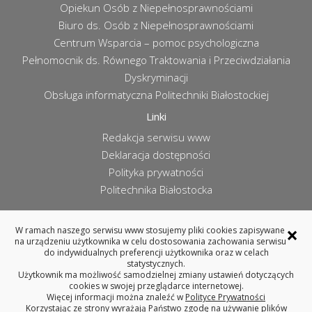
Opiekun Osób z Niepełnosprawnościami
Biuro ds. Osób z Niepełnosprawnościami
Centrum Wsparcia – pomoc psychologiczna
Pełnomocnik ds. Równego Traktowania i Przeciwdziałania
Dyskryminacji
Obsługa informatyczna Politechniki Białostockiej
Linki
Redakcja serwisu www
Deklaracja dostępności
Polityka prywatności
Politechnika Białostocka
×
W ramach naszego serwisu www stosujemy pliki cookies zapisywane
na urządzeniu użytkownika w celu dostosowania zachowania serwisu
WYDZIAŁ ARCHITEKTURY
do indywidualnych preferencji użytkownika oraz w celach
POLITECHNIKA BIAŁOSTOCKA
statystycznych.
Użytkownik ma możliwość samodzielnej zmiany ustawień dotyczących
ul. Oskara Sosnowskiego 11, 15-893 Białystok
cookies w swojej przeglądarce internetowej.
tel. 85 746 99 14 (centrala), fax 85 746 99 13
Więcej informacji można znaleźć w
Polityce Prywatności
REGON: 000001672, NIP: 542-020-87-21
Korzystając ze strony wyrażają Państwo zgodę na używanie plików