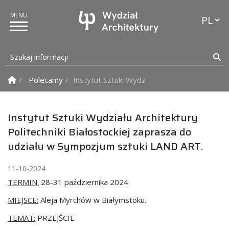
Przełąc
Szukaj informacji
Sz
Strona Główna
Polecamy
Instytut Sztuki Wydziału Architektury Polit
Instytut Sztuki Wydziału Architektury
Politechniki Białostockiej zaprasza do
udziału w Sympozjum sztuki LAND ART.
11-10-2024
TERMIN:
28-31 października 2024
MIEJSCE:
Aleja Myrchów w Białymstoku.
TEMAT:
PRZEJŚCIE