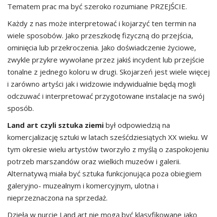
Tematem prac ma być szeroko rozumiane PRZEJŚCIE.
Każdy z nas może interpretować i kojarzyć ten termin na
wiele sposobów. Jako przeszkodę fizyczną do przejścia,
ominięcia lub przekroczenia. Jako doświadczenie życiowe,
zwykle przykre wywołane przez jakiś incydent lub przejście
tonalne z jednego koloru w drugi. Skojarzeń jest wiele więcej
i zarówno artyści jak i widzowie indywidualnie będą mogli
odczuwać i interpretować przygotowane instalacje na swój
sposób.
Land art czyli sztuka ziemi
był odpowiedzią na
komercjalizację sztuki w latach sześćdziesiątych XX wieku. W
tym okresie wielu artystów tworzyło z myślą o zaspokojeniu
potrzeb marszandów oraz wielkich muzeów i galerii.
Alternatywą miała być sztuka funkcjonująca poza obiegiem
galeryjno- muzealnym i komercyjnym, ulotna i
nieprzeznaczona na sprzedaż.
Dzieła w nurcie Land art nie mogą być klasyfikowane jako