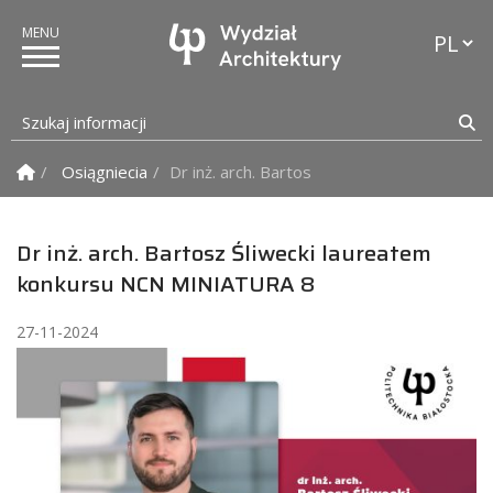
Przełąc
Szukaj informacji
Sz
Strona Główna
Osiągniecia
Dr inż. arch. Bartosz Śliwecki laureatem
Dr inż. arch. Bartosz Śliwecki laureatem
konkursu NCN MINIATURA 8
27-11-2024