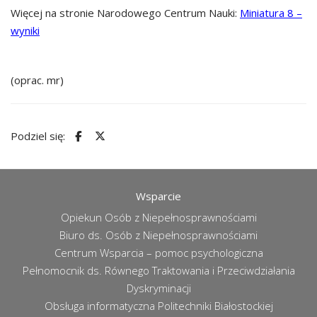
Więcej na stronie Narodowego Centrum Nauki:
Miniatura 8 –
wyniki
(oprac. mr)
Podziel się:
Wsparcie
Opiekun Osób z Niepełnosprawnościami
Biuro ds. Osób z Niepełnosprawnościami
Centrum Wsparcia – pomoc psychologiczna
Pełnomocnik ds. Równego Traktowania i Przeciwdziałania
Dyskryminacji
Obsługa informatyczna Politechniki Białostockiej