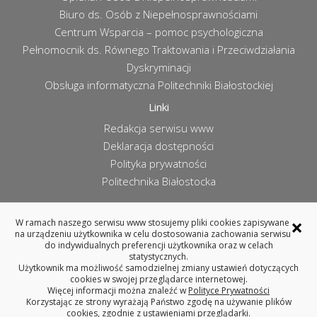
Biuro ds. Osób z Niepełnosprawnościami
Centrum Wsparcia – pomoc psychologiczna
Pełnomocnik ds. Równego Traktowania i Przeciwdziałania
Dyskryminacji
Obsługa informatyczna Politechniki Białostockiej
Linki
Redakcja serwisu www
Deklaracja dostępności
Polityka prywatności
Politechnika Białostocka
×
W ramach naszego serwisu www stosujemy pliki cookies zapisywane
na urządzeniu użytkownika w celu dostosowania zachowania serwisu
WYDZIAŁ ARCHITEKTURY
do indywidualnych preferencji użytkownika oraz w celach
POLITECHNIKA BIAŁOSTOCKA
statystycznych.
Użytkownik ma możliwość samodzielnej zmiany ustawień dotyczących
ul. Oskara Sosnowskiego 11, 15-893 Białystok
cookies w swojej przeglądarce internetowej.
tel. 85 746 99 14 (centrala), fax 85 746 99 13
Więcej informacji można znaleźć w
Polityce Prywatności
REGON: 000001672, NIP: 542-020-87-21
Korzystając ze strony wyrażają Państwo zgodę na używanie plików
cookies, zgodnie z ustawieniami przeglądarki.