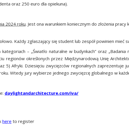
denta oraz 250 euro dla opiekuna).
nia 2024 roku
. Jest ona warunkiem koniecznym do złożenia pracy 
połowo. Każdy zgłaszający się student lub zespół powinien mieć
tegoriach – „Światło naturalne w budynkach” oraz „Badania na
u regionów określonych przez Międzynarodową Unię Architektó
oraz 5) Afryki. Dziesięciu zwycięzców regionalnych zaprezentuje
 roku. Wtedy jury wybierze jednego zwycięzcę globalnego w każde
ie:
daylightandarchitecture.com/iva/
ck
here
to register