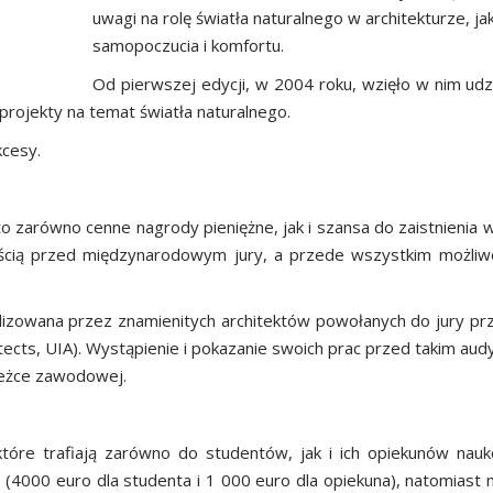
uwagi na rolę światła naturalnego w architekturze, ja
samopoczucia i komfortu.
Od pierwszej edycji, w 2004 roku, wzięło w nim ud
projekty na temat światła naturalnego.
kcesy.
o zarówno cenne nagrody pieniężne, jak i szansa do zaistnieni
ścią przed międzynarodowym jury, a przede wszystkim możliwoś
lizowana przez znamienitych architektów powołanych do jury 
hitects, UIA). Wystąpienie i pokazanie swoich prac przed takim au
ieżce zawodowej.
które trafiają zarówno do studentów, jak i ich opiekunów na
 (4000 euro dla studenta i 1 000 euro dla opiekuna), natomiast