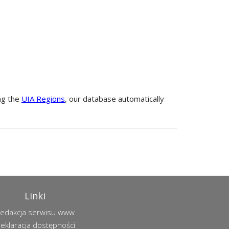
ing the
UIA Regions
, our database automatically
Linki
edakcja serwisu www
eklaracja dostępności