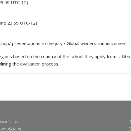
 23:59 UTC-12)
line 23:59 UTC-12)
hop/ presentations to the jury / Global winners announcement
ions based on the country of the school they apply from.​ Utiliz
lining the evaluation process.
awnościami
R
awnościami
D