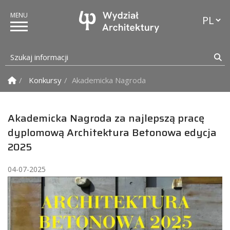
Przełąc
Szukaj informacji
Sz
Strona Główna
Konkursy
Akademicka Nagroda za najlepszą pracę dyp
Akademicka Nagroda za najlepszą pracę
dyplomową Architektura Betonowa edycja
2025 ​
04-07-2025