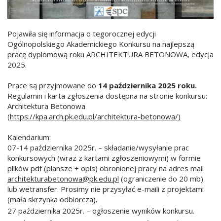
Pojawiła się informacja o tegorocznej edycji
Ogólnopolskiego Akademickiego Konkursu na najlepszą
pracę dyplomową roku ARCHITEKTURA BETONOWA, edycja
2025.
Prace są przyjmowane do
14 października 2025 roku.
Regulamin i karta zgłoszenia dostępna na stronie konkursu:
Architektura Betonowa
(
https://kpa.arch.pk.edu.pl/architektura-betonowa/)
Kalendarium:
07-14 października 2025r. – składanie/wysyłanie prac
konkursowych (wraz z kartami zgłoszeniowymi) w formie
plików pdf (plansze + opis) obronionej pracy na adres mail
architekturabetonowa@pk.edu.pl
(ograniczenie do 20 mb)
lub wetransfer. Prosimy nie przysyłać e-maili z projektami
(mała skrzynka odbiorcza).
27 października 2025r. – ogłoszenie wyników konkursu.