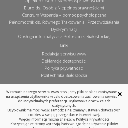
Opiekun Osób z Niepełnosprawnościami
Biuro ds. Osób z Niepełnosprawnościami
Centrum Wsparcia – pomoc psychologiczna
Pełnomocnik ds. Równego Traktowania i Przeciwdziałania
Dyskryminacji
Obsługa informatyczna Politechniki Białostockiej
Linki
Redakcja serwisu www
Deklaracja dostępności
Polityka prywatności
Politechnika Białostocka
×
W ramach naszego serwisu www stosujemy pliki cookies zapisywane
na urządzeniu użytkownika w celu dostosowania zachowania serwisu
WYDZIAŁ ARCHITEKTURY
do indywidualnych preferencji użytkownika oraz w celach
POLITECHNIKA BIAŁOSTOCKA
statystycznych.
Użytkownik ma możliwość samodzielnej zmiany ustawień dotyczących
ul. Oskara Sosnowskiego 11, 15-893 Białystok
cookies w swojej przeglądarce internetowej.
tel. 85 746 99 14 (centrala), fax 85 746 99 13
Więcej informacji można znaleźć w
Polityce Prywatności
REGON: 000001672, NIP: 542-020-87-21
Korzystając ze strony wyrażają Państwo zgodę na używanie plików