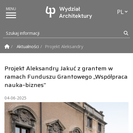
Przełąc
Szukaj informacji
Sz
Strona Główna
Aktualności
Projekt Aleksandry Jakuć z grantem w ra
Projekt Aleksandry Jakuć z grantem w
ramach Funduszu Grantowego „Współpraca
nauka–biznes”
04-06-2025