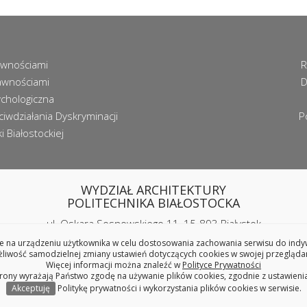
awnościami
R
awnościami
D
chologiczna
iwdziałania Dyskryminacji
P
 Białostockiej
WYDZIAŁ ARCHITEKTURY
POLITECHNIKA BIAŁOSTOCKA
ul. Oskara Sosnowskiego 11, 15-893 Białystok
tel. 85 746 99 14 (centrala), fax 85 746 99 13
 na urządzeniu użytkownika w celu dostosowania zachowania serwisu do indywi
REGON: 000001672, NIP: 542-020-87-21
iwość samodzielnej zmiany ustawień dotyczących cookies w swojej przeglądar
Więcej informacji można znaleźć w
Polityce Prywatności
trony wyrażają Państwo zgodę na używanie plików cookies, zgodnie z ustawieni
Copyright © 2025 Politechnika Białostocka
Akceptuję
Politykę prywatności i wykorzystania plików cookies w serwisie.