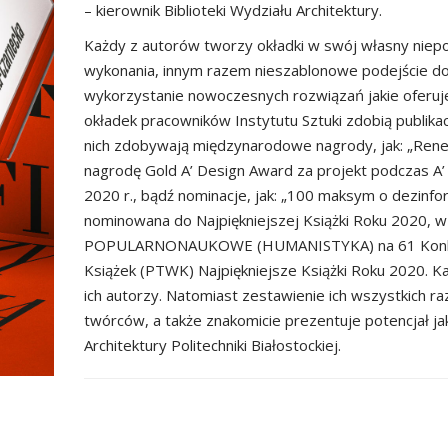
– kierownik Biblioteki Wydziału Architektury.
Każdy z autorów tworzy okładki w swój własny niep
wykonania, innym razem nieszablonowe podejście do 
wykorzystanie nowoczesnych rozwiązań jakie oferuje
okładek pracowników Instytutu Sztuki zdobią publikac
nich zdobywają międzynarodowe nagrody, jak: „Rene
nagrodę Gold A’ Design Award za projekt podczas
A
2020 r., bądź nominacje, jak: „100 maksym o dezinfor
nominowana do Najpiękniejszej Książki Roku 2020, w
POPULARNONAUKOWE (HUMANISTYKA) na 61 Konk
Książek (PTWK)
Najpiękniejsze Książki Roku 2020. K
ich autorzy. Natomiast zestawienie ich wszystkich r
twórców, a także znakomicie prezentuje potencjał jak
Architektury Politechniki Białostockiej.