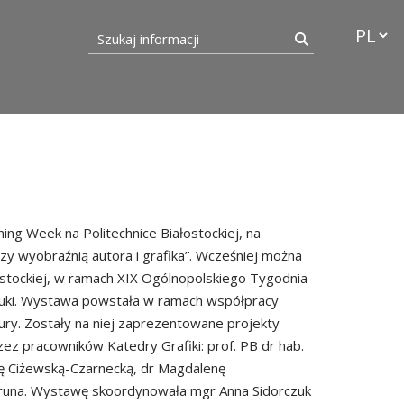
Przełąc
Szukaj informacji
Szukaj
ning Week na Politechnice Białostockiej, na
y wyobraźnią autora i grafika”. Wcześniej można
ałostockiej, w ramach XIX Ogólnopolskiego Tygodnia
Sztuki. Wystawa powstała w ramach współpracy
tury. Zostały na niej zaprezentowane projekty
ez pracowników Katedry Grafiki: prof. PB dr hab.
ę Ciżewską-Czarnecką, dr Magdalenę
pruna. Wystawę skoordynowała mgr Anna Sidorczuk