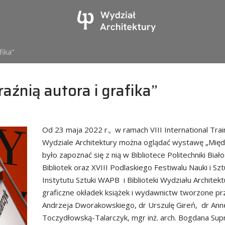
ika”
nią autora i grafika”
Od 23 maja 2022 r., w ramach VIII International Trai
Wydziale Architektury można oglądać wystawę „Międz
było zapoznać się z nią w Bibliotece Politechniki Bi
Bibliotek oraz XVIII Podlaskiego Festiwalu Nauki i 
Instytutu Sztuki WAPB i Biblioteki Wydziału Architek
graficzne okładek książek i wydawnictw tworzone prz
Andrzeja Dworakowskiego, dr Urszulę Gireń, dr Ann
Toczydłowską-Talarczyk, mgr inż. arch. Bogdana Su