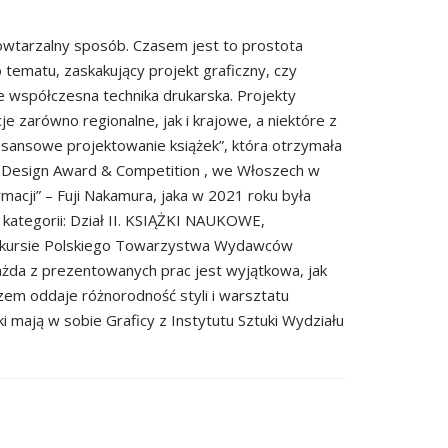
owtarzalny sposób. Czasem jest to prostota
tematu, zaskakujący projekt graficzny, czy
 współczesna technika drukarska. Projekty
je zarówno regionalne, jak i krajowe, a niektóre z
sansowe projektowanie książek”, która otrzymała
’ Design Award & Competition
, we Włoszech w
macji” – Fuji Nakamura, jaka w 2021 roku była
 kategorii: Dział II. KSIĄŻKI NAUKOWE,
ursie
Polskiego Towarzystwa Wydawców
ażda z prezentowanych prac jest wyjątkowa, jak
azem oddaje różnorodność styli i warsztatu
i mają w sobie Graficy z Instytutu Sztuki Wydziału