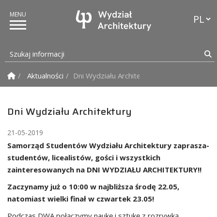
Przełąc
Szukaj informacji
S
Strona Główna
Aktualności
Dni Wydziału Architektury
Dni Wydziału Architektury
21-05-2019
Samorząd Studentów Wydziału Architektury zaprasza-
studentów, licealistów, gości i wszystkich
zainteresowanych na DNI WYDZIAŁU ARCHITEKTURY!!
Zaczynamy już o 10:00 w najbliższa środę 22.05,
natomiast wielki finał w czwartek 23.05!
Podczas DWA połączymy naukę i sztukę z rozrywką.